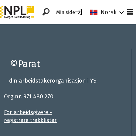
Norsk
Min side
Møre
og
romsdal-
©Parat
npl
- din arbeidstakerorganisasjon i YS
.
Org.nr. 971 480 270
For arbeidsgivere -
registrere trekklister