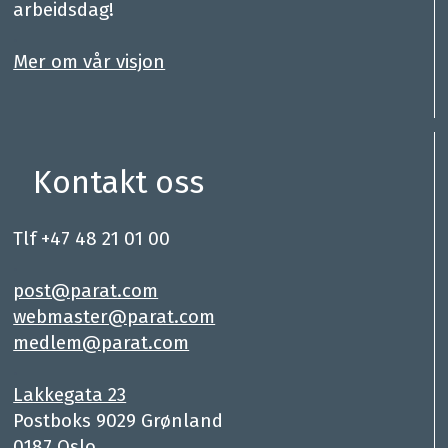
arbeidsdag!
.
Mer om vår visjon
Kontakt oss
Tlf +47 48 21 01 00
.
post@parat.com
webmaster@parat.com
medlem@parat.com
.
Lakkegata 23
Postboks 9029 Grønland
0187 Oslo